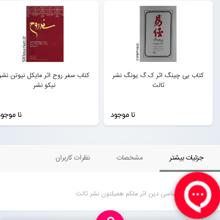
کتاب یی چینگ اثر ک.گ.یونگ نشر
کتاب سفر روح اثر مايكل نيوتن نشر
ثالث
نیکو نشر
نا موجود
نا موجو
جزئیات بیشتر
مشخصات
نظرات کاربران
کتاب جامعه شناسی دین اثر ملکم همیلتون نشر ثالث